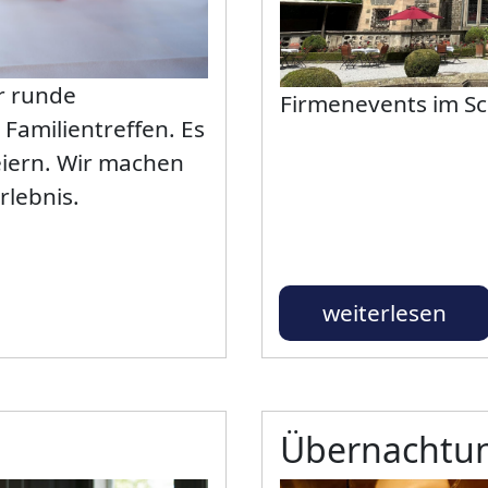
r runde
Firmenevents im Sc
 Familientreffen. Es
eiern. Wir machen
rlebnis.
weiterlesen
Übernachtun