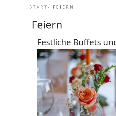
START
- FEIERN
Feiern
Festliche Buffets u
Bild