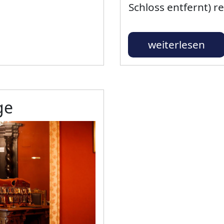
Schloss entfernt) r
weiterlesen
ge